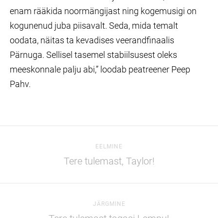
enam rääkida noormängijast ning kogemusigi on
kogunenud juba piisavalt. Seda, mida temalt
oodata, näitas ta kevadises veerandfinaalis
Pärnuga. Sellisel tasemel stabiilsusest oleks
meeskonnale palju abi,” loodab peatreener Peep
Pahv.
EELMINE
Tere tulemast, Taylor!
JÄRGMINE