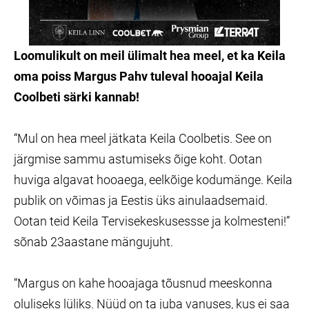
Loomulikult on meil ülimalt hea meel, et ka Keila
oma poiss Margus Pahv tuleval hooajal Keila
Coolbeti särki kannab!
“Mul on hea meel jätkata Keila Coolbetis. See on
järgmise sammu astumiseks õige koht. Ootan
huviga algavat hooaega, eelkõige kodumänge. Keila
publik on võimas ja Eestis üks ainulaadsemaid.
Ootan teid Keila Tervisekeskusessse ja kolmesteni!”
sõnab 23aastane mängujuht.
“Margus on kahe hooajaga tõusnud meeskonna
oluliseks lüliks. Nüüd on ta juba vanuses, kus ei saa