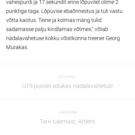
vahespurdi ja 17 sekundit enne lõpuvilet olime 2
punktiga taga. Lõpuvise ebaõnnestus ja tuli vastu
võtta kaotus. Teine ja kolmas mäng tulid
sadamasse palju kindlamas võtmes," võtab
nädalavahetuse kokku võistkonna treener Georg
Murakas.
EELMINE
U19 poistel edukas nädalavahetus!
JÄRGMINE
Tere tulemast, Artem!