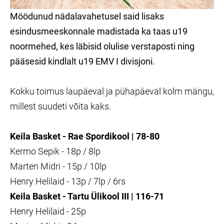
Möödunud nädalavahetusel said lisaks
esindusmeeskonnale madistada ka taas u19
noormehed, kes läbisid olulise verstaposti ning
pääsesid kindlalt u19 EMV I divisjoni.
Kokku toimus laupäeval ja pühapäeval kolm mängu,
millest suudeti võita kaks.
Keila Basket - Rae Spordikool
|
78-80
Kermo Sepik - 18p / 8lp
Marten Midri - 15p / 10lp
Henry Helilaid - 13p / 7lp / 6rs
Keila Basket - Tartu Ülikool III
|
116-71
Henry Helilaid - 25p