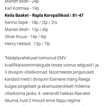
Marten Midri - 24p
Karl Koitmaa - 19p
Keila Basket - Rapla Korvpallikool |
81-47
Kermo Sepik - 18p / 2lp / 2rs
Marten Midri - 15p / 6lp
Oliver Kruus - 14p / 6lp
Henry Helilaid - 13p / 7lp
"Nädalavahetusel toimunud EMV
kvalifikatsioonimängude teises voorus selgusid I ja
II divisjoni võistkonnad. Noormeeste pingutused
kandsid meid I divisjoni! Esimene mäng Raega
kulges pingeliselt ja eksimusterohkelt mõlema
võistkonna jaoks. 4. veerandil hakkas Rae eest
liikuma, kuid 2 minutit enne lõppu tegime