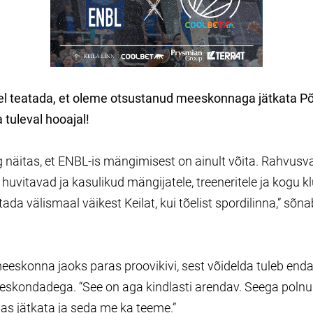
el teatada, et oleme otsustanud meeskonnaga jätkata P
a tuleval hooajal!
 näitas, et ENBL-is mängimisest on ainult võita. Rahvusv
huvitavad ja kasulikud mängijatele, treeneritele ja kogu klu
tada välismaal väikest Keilat, kui tõelist spordilinna,” sõn
eskonna jaoks paras proovikivi, sest võidelda tuleb end
kondadega. “See on aga kindlasti arendav. Seega polnud 
s jätkata ja seda me ka teeme.”