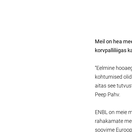
Meil on hea me
korvpalliliigas k
“Eelmine hooaeg
kohtumised olid 
aitas see tutvus
Peep Pahv.
ENBL on meie me
rahakamate mees
soovime Euroopa