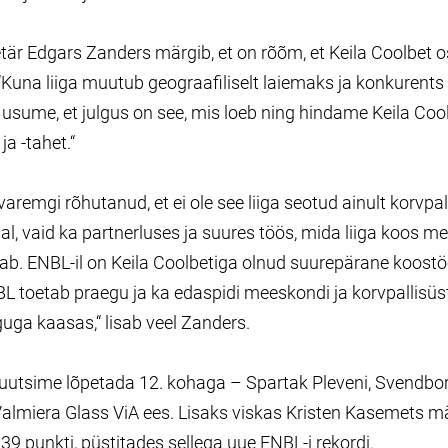
är Edgars Zanders märgib, et on rõõm, et Keila Coolbet os
 “Kuna liiga muutub geograafiliselt laiemaks ja konkurent
 usume, et julgus on see, mis loeb ning hindame Keila Cool
ja -tahet.“
remgi rõhutanud, et ei ole see liiga seotud ainult korvpa
al, vaid ka partnerluses ja suures töös, mida liiga koos
tab. ENBL-il on Keila Coolbetiga olnud suurepärane koostö
L toetab praegu ja ka edaspidi meeskondi ja korvpallisü
guga kaasas,“ lisab veel Zanders.
utsime lõpetada 12. kohaga – Spartak Pleveni, Svendbor
Valmiera Glass ViA ees. Lisaks viskas Kristen Kasemets 
39 punkti, püstitades sellega uue ENBL-i rekordi.