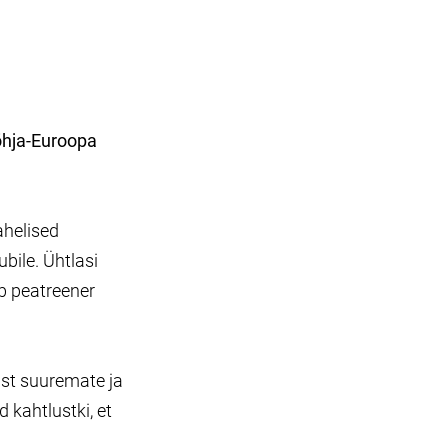
õhja-Euroopa
ahelised
bile. Ühtlasi
ab peatreener
ast suuremate ja
kahtlustki, et