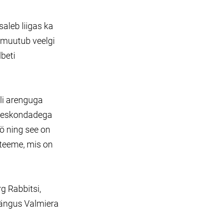
aleb liigas ka
s muutub veelgi
beti
lli arenguga
 meeskondadega
ö ning see on
steeme, mis on
g Rabbitsi,
mängus Valmiera