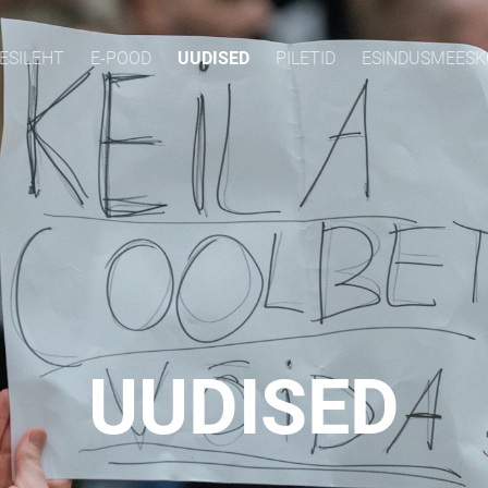
ESILEHT
E-POOD
UUDISED
PILETID
ESINDUSMEES
UUDISED