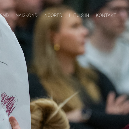
KOND
NAISKOND
NOORED
LIITU SIIN
KONTAKT