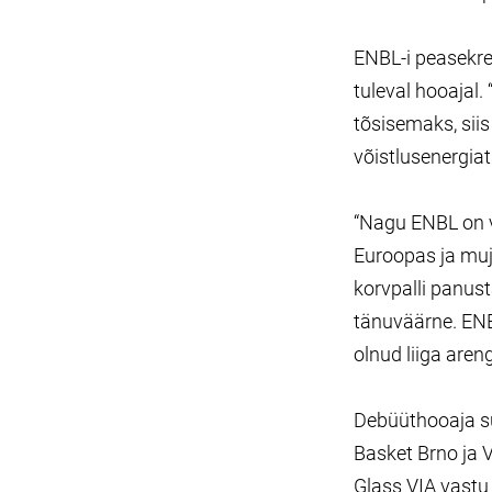
ENBL-i peasekret
tuleval hooajal.
tõsisemaks, siis
võistlusenergiat 
“Nagu ENBL on va
Euroopas ja muj
korvpalli panus
tänuväärne. ENB
olnud liiga aren
Debüüthooaja su
Basket Brno ja 
Glass VIA vastu 