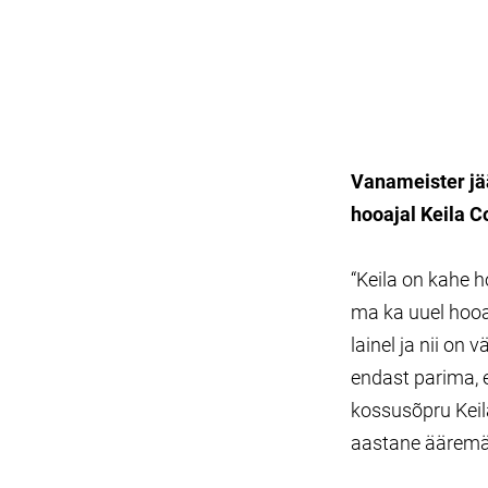
Vanameister jää
hooajal Keila C
“Keila on kahe h
ma ka uuel hooa
lainel ja nii on
endast parima, 
kossusõpru Kei
aastane ääremä