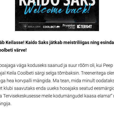
b Keilasse! Kaido Saks jätkab meistriliigas ning esinda
oolbeti värve!
ooajaga väga koduseks saanud ja suur rõõm oli, kui Peep t
jal Keila Coolbeti särgi selga tõmbaksin. Treeneritega o
 väga hea korvpalli mängida. Ma tean, mida minult oodatak
et klubi saavutaks enda uueks hooajaks seatud eesmärgid
la Tervisekeskusesse meile kodumängudel kaasa elama!” 
ngija.