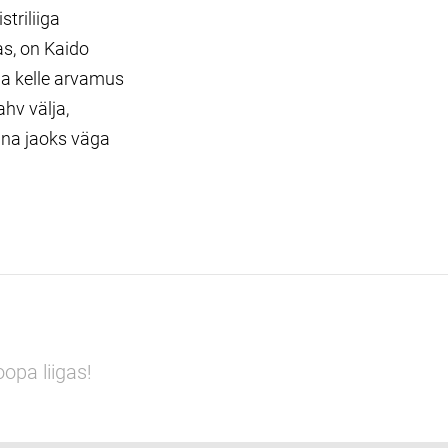
triliiga
as, on Kaido
ja kelle arvamus
hv välja,
nna jaoks väga
opa liigas!