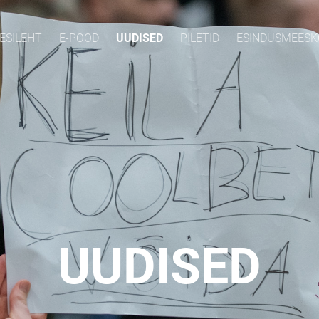
ESILEHT
E-POOD
UUDISED
PILETID
ESINDUSMEES
UUDISED