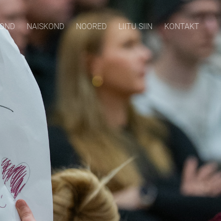
KOND
NAISKOND
NOORED
LIITU SIIN
KONTAKT