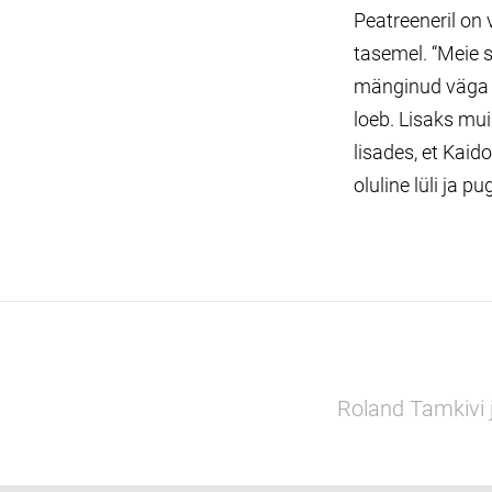
Peatreeneril on 
tasemel. “Meie 
mänginud väga su
loeb. Lisaks mu
lisades, et Kai
oluline lüli ja 
Roland Tamkivi