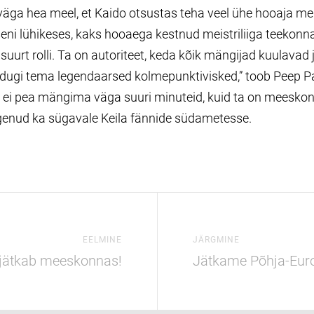
väga hea meel, et Kaido otsustas teha veel ühe hooaja meis
seni lühikeses, kaks hooaega kestnud meistriliiga teekonn
urt rolli. Ta on autoriteet, keda kõik mängijad kuulavad 
idugi tema legendaarsed kolmepunktivisked,” toob Peep Pa
do ei pea mängima väga suuri minuteid, kuid ta on meesko
pugenud ka sügavale Keila fännide südametesse.
EELMINE
JÄRGMINE
 jätkab meeskonnas!
Jätkame Põhja-Euro