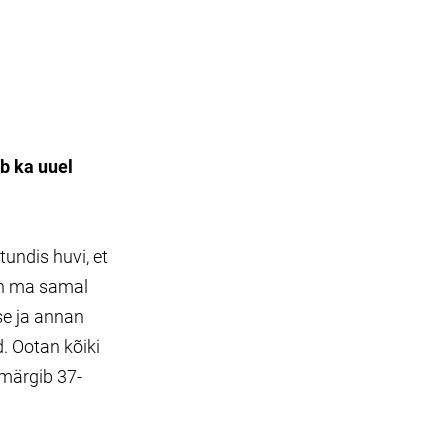
b ka uuel
undis huvi, et
len ma samal
se ja annan
. Ootan kõiki
märgib 37-